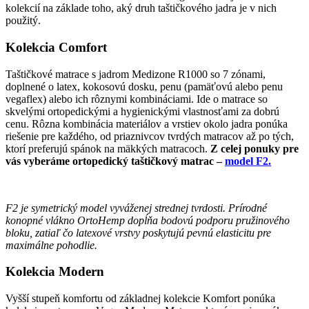
kolekcií na základe toho, aký druh taštičkového jadra je v nich
použitý.
Kolekcia Comfort
Taštičkové matrace s jadrom Medizone R1000 so 7 zónami,
doplnené o latex, kokosovú dosku, penu (pamäťovú alebo penu
vegaflex) alebo ich rôznymi kombináciami. Ide o matrace so
skvelými ortopedickými a hygienickými vlastnosťami za dobrú
cenu. Rôzna kombinácia materiálov a vrstiev okolo jadra ponúka
riešenie pre každého, od priaznivcov tvrdých matracov až po tých,
ktorí preferujú spánok na mäkkých matracoch.
Z celej ponuky pre
vás vyberáme ortopedický taštičkový matrac –
model F2.
F2 je symetrický model vyváženej strednej tvrdosti. Prírodné
konopné vlákno OrtoHemp dopĺňa bodovú podporu pružinového
bloku, zatiaľ čo latexové vrstvy poskytujú pevnú elasticitu pre
maximálne pohodlie.
Kolekcia Modern
Vyšší stupeň komfortu od základnej kolekcie Komfort ponúka