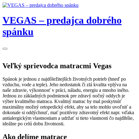
VEGAS – predajca dobrého
spánku
Veľký sprievodca matracmi Vegas
Spánok je jednou z najdôležitejších životných potrieb (hneď po
vzduchu, vode a teple). Jeho nedostatok či zlá kvalita vplýva na
naše zdravie, výkonnosť v práci, náladu, energiu a mnoho iného.
Jednou zo základných podmienok pre zdravý nočný oddych je
výber kvalitného matraca. Kvalitný matrac by mal poskytnúť
maximálny možný ortopedický efekt, aby sa telo mohlo uvoľniť a
dokonale si oddýchnuť, mať pozitívny zdravotný efekt napr. vďaka
antialergickým vlastnostiam a udržať si tieto vlastnosti čo najdlhšie,
ideálne po celú dobu životnosti.
Ako delíme matrace