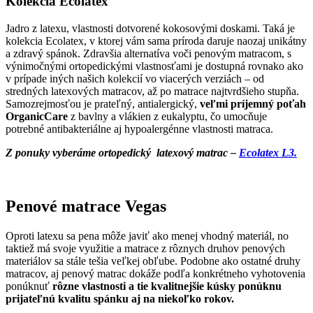
Kolekcia Ecolatex
Jadro z latexu, vlastnosti dotvorené kokosovými doskami. Taká je
kolekcia Ecolatex, v ktorej vám sama príroda daruje naozaj unikátny
a zdravý spánok. Zdravšia alternatíva voči penovým matracom, s
výnimočnými ortopedickými vlastnosťami je dostupná rovnako ako
v prípade iných našich kolekcií vo viacerých verziách – od
stredných latexových matracov, až po matrace najtvrdšieho stupňa.
Samozrejmosťou je prateľný, antialergický,
veľmi príjemný poťah
OrganicCare
z bavlny a vlákien z eukalyptu, čo umocňuje
potrebné antibakteriálne aj hypoalergénne vlastnosti matraca.
Z ponuky vyberáme ortopedický latexový matrac –
Ecolatex L3.
Penové matrace Vegas
Oproti latexu sa pena môže javiť ako menej vhodný materiál, no
taktiež má svoje využitie a matrace z rôznych druhov penových
materiálov sa stále tešia veľkej obľube. Podobne ako ostatné druhy
matracov, aj penový matrac dokáže podľa konkrétneho vyhotovenia
ponúknuť
rôzne vlastnosti a tie kvalitnejšie kúsky ponúknu
prijateľnú kvalitu spánku aj na niekoľko rokov.