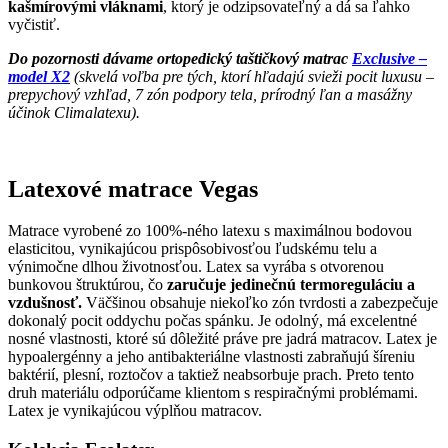
kašmírovými vláknami
, ktorý je odzipsovateľný a dá sa ľahko
vyčistiť.
Do pozornosti dávame ortopedický taštičkový matrac
Exclusive –
model X2
(skvelá voľba pre tých, ktorí hľadajú svieži pocit luxusu –
prepychový vzhľad, 7 zón podpory tela, prírodný ľan a masážny
účinok Climalatexu).
Latexové matrace Vegas
Matrace vyrobené zo 100%-ného latexu s maximálnou bodovou
elasticitou, vynikajúcou prispôsobivosťou ľudskému telu a
výnimočne dlhou životnosťou. Latex sa vyrába s otvorenou
bunkovou štruktúrou, čo
zaručuje jedinečnú termoreguláciu a
vzdušnosť.
Väčšinou obsahuje niekoľko zón tvrdosti a zabezpečuje
dokonalý pocit oddychu počas spánku. Je odolný, má excelentné
nosné vlastnosti, ktoré sú dôležité práve pre jadrá matracov. Latex je
hypoalergénny a jeho antibakteriálne vlastnosti zabraňujú šíreniu
baktérií, plesní, roztočov a taktiež neabsorbuje prach. Preto tento
druh materiálu odporúčame klientom s respiračnými problémami.
Latex je vynikajúcou výplňou matracov.