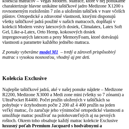
kolekcia matracov – Vegas Modern. Matrace, ktoré v nej ponúkame
charakterizuje hlavne unikátne taštičkové jadro Medizone X1200 s
rovnomerným rozložením 7 zón a uložením taštičiek v tvare včelích
plástov. Ortopedické a zdravotné vlastnosti, ktorými disponujú
všetky taštičkové jadrá použité v našich matracoch, dopĺňajú v
kolekcii Modern vrstvy latexových dosiek, Climalatex, Latex Soft
Gel, Like-a-Latex, Orto Hemp, kokosových dosiek
impregnovaných latexom a peny MemoryFoam, ktoré dotvárajú
vlastnosti a parametre každého jedného matraca.
Z ponuky vyberáme
model M1
– tvrdý a zároveň prispôsobivý
matrac s vysokou nosnosťou, vhodný aj pre deti.
Kolekcia Exclusive
Najlepšie taštičkové jadrá, aké v našej ponuke nájdete – Medizone
R2200, Medizone X3000 a Medi zone mini (všetky so 7 zónami) a
UltraPocket R4400. Počet pružín uložených v taštičkách sa
pohybuje v úctyhodnom počte 2 200 až 4 400 pružín na jeden
veľký matrac, čo zaručuje jeho výnimočné ortopedické vlastnosti a
umožňuje matrac používať na polohovateľných aj na pevných
roštoch. Okrem toho obsahuje každý matrac kolekcie Exclusive
luxusný poťah Premium Jacquard s hodvábnymi a