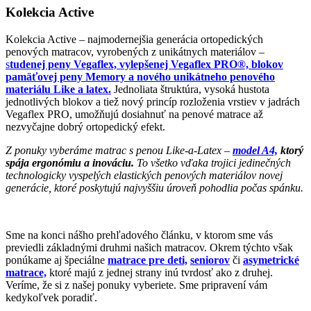
Kolekcia Active
Kolekcia Active – najmodernejšia generácia ortopedických
penových matracov, vyrobených z unikátnych materiálov –
s
tudenej peny Vegaflex, vylepšenej Vegaflex PRO®, blokov
pamäťovej peny Memory a nového unikátneho penového
materiálu Like a latex
.
Jednoliata štruktúra, vysoká hustota
jednotlivých blokov a tiež nový princíp rozloženia vrstiev v jadrách
Vegaflex PRO, umožňujú dosiahnuť na penové matrace až
nezvyčajne dobrý ortopedický efekt.
Z ponuky vyberáme matrac s penou Like-a-Latex –
model A4,
ktorý
spája ergonómiu a inováciu.
To všetko vďaka trojici jedinečných
technologicky vyspelých elastických penových materiálov novej
generácie, ktoré poskytujú najvyššiu úroveň pohodlia počas spánku.
Sme na konci nášho prehľadového článku, v ktorom sme vás
previedli základnými druhmi našich matracov. Okrem týchto však
ponúkame aj špeciálne
matrace pre deti,
seniorov
či
asymetrické
matrace,
ktoré majú z jednej strany inú tvrdosť ako z druhej.
Veríme, že si z našej ponuky vyberiete. Sme pripravení vám
kedykoľvek poradiť.