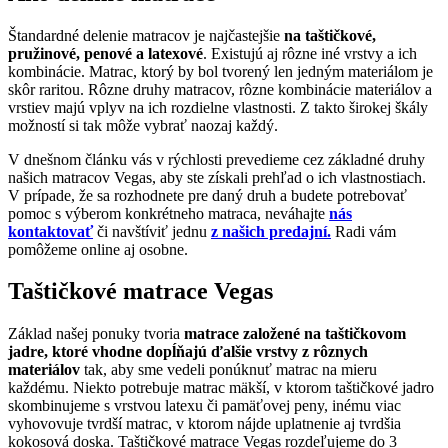
Štandardné delenie matracov je najčastejšie
na taštičkové,
pružinové, penové a latexové
. Existujú aj rôzne iné vrstvy a ich
kombinácie. Matrac, ktorý by bol tvorený len jedným materiálom je
skôr raritou. Rôzne druhy matracov, rôzne kombinácie materiálov a
vrstiev majú vplyv na ich rozdielne vlastnosti. Z takto širokej škály
možností si tak môže vybrať naozaj každý.
V dnešnom článku vás v rýchlosti prevedieme cez základné druhy
našich matracov Vegas, aby ste získali prehľad o ich vlastnostiach.
V prípade, že sa rozhodnete pre daný druh a budete potrebovať
pomoc s výberom konkrétneho matraca, neváhajte
nás
kontaktovať
či navštíviť jednu
z našich predajní.
Radi vám
pomôžeme online aj osobne.
Taštičkové matrace Vegas
Základ našej ponuky tvoria
matrace založené na taštičkovom
jadre, ktoré vhodne dopĺňajú ďalšie vrstvy z rôznych
materiálov
tak, aby sme vedeli ponúknuť matrac na mieru
každému. Niekto potrebuje matrac mäkší, v ktorom taštičkové jadro
skombinujeme s vrstvou latexu či pamäťovej peny, inému viac
vyhovovuje tvrdší matrac, v ktorom nájde uplatnenie aj tvrdšia
kokosová doska. Taštičkové matrace Vegas rozdeľujeme do 3