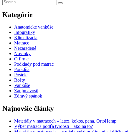
Kategórie
Anatomické vankúše
Infografiky
Klimatizácia
Matrace
Nezaradené
Novinky
O firme
Podklady pod matrac
Poradňa
Postele
Rošty
Vankúše
Zaujímavosti
Zdravý spánok
Najnovšie články
Materiály v matracoch – latex, kokos, pena, OrtoHemp
Výber matraca podľa tvrdosti – ako na to?
Materiály v matracoch – rozdiel medzi pružinami a taštičkami