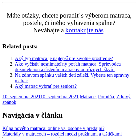
Máte otázky, chcete poradiť s výberom matraca,
postele, či iného vybavenia spálne?
Neváhajte a
kontakujte nás
.
Related posts:
Aký typ matraca je najlepší pre životné prostredie?
Ako vyčistiť nesnímateľný poťah matraca. Sprievodca
dezinfekciou a čistením matracov od rôznych škvŕn
Na zdravom spánku vašich detí záleží. Vyberte ten správny
matrac
Aký matrac vybrať pre seniora?
10. septembra 2021
10. septembra 2021
Matrace
,
Poradňa
,
Zdravý
spánok
Navigácia v článku
Kúpa nového matraca: online vs. osobne v predajni?
Materiály v matracoch – rozdiel medzi pružinami a taštičkami