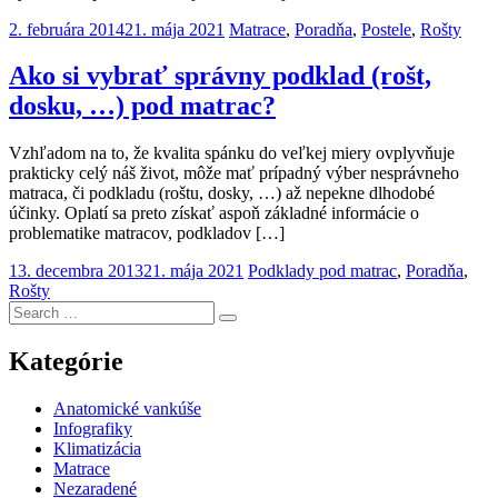
2. februára 2014
21. mája 2021
Matrace
,
Poradňa
,
Postele
,
Rošty
Ako si vybrať správny podklad (rošt,
dosku, …) pod matrac?
Vzhľadom na to, že kvalita spánku do veľkej miery ovplyvňuje
prakticky celý náš život, môže mať prípadný výber nesprávneho
matraca, či podkladu (roštu, dosky, …) až nepekne dlhodobé
účinky. Oplatí sa preto získať aspoň základné informácie o
problematike matracov, podkladov […]
13. decembra 2013
21. mája 2021
Podklady pod matrac
,
Poradňa
,
Rošty
Kategórie
Anatomické vankúše
Infografiky
Klimatizácia
Matrace
Nezaradené