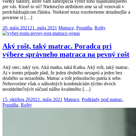
všetky faktory, ktoré vám zabezpečia výber toho najideálnejšieho
pre vás. Ktoré to sú? Niektorým atribútom sme sa už venovali v
predchádzajúcom článku. Niektoré teraz rozoberieme detailnejšie a
povieme si […]
20. mája 2021
21. mája 2021
Matrace
,
Poradňa
,
Rošty
Aký rošt, taký matrac. Poradca pri
výbere správneho matraca na pevný rošt
Aký otec, taký syn. Aká matka, taká Katka. Aký rošt, taký matrac.
Aj v tomto prípade platí, že jeden druhého nezaprú a jeden bez
druhého sa nezaobídu. Matrac a rošt jednoducho patria k sebe.
Nehovoríme však o náhodných kombináciám týchto dvoch
neoddeliteľných súčastí nášho kvalitného […]
15. októbra 2020
21. mája 2021
Matrace
,
Podklady pod matrac
,
Poradňa
,
Rošty