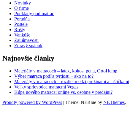
Novinky
O firme
Podklady pod matrac
Poradňa
Postele
Rošty
Vankúše
Zaujímavosti
Zdravý spánok
Najnovšie články
Materiály v matracoch – latex, kokos, pena, OrtoHemp
Výber matraca podľa tvrdosti – ako na to?
Materiály v matracoch – rozdiel medzi pružinami a taštičkami
Veľký sprievodca matracmi Vegas
Kúpa nového matraca: online vs. osobne v predajni?
Proudly powered by WordPress
|
Theme: NEBlue by
NEThemes
.