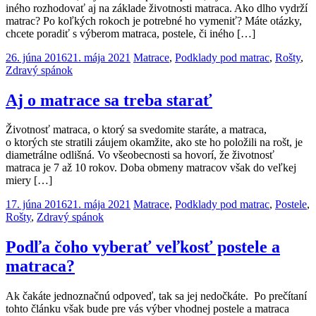
iného rozhodovať aj na základe životnosti matraca. Ako dlho vydrží
matrac? Po koľkých rokoch je potrebné ho vymeniť? Máte otázky,
chcete poradiť s výberom matraca, postele, či iného […]
26. júna 2016
21. mája 2021
Matrace
,
Podklady pod matrac
,
Rošty
,
Zdravý spánok
Aj o matrace sa treba starať
Životnosť matraca, o ktorý sa svedomite staráte, a matraca,
o ktorých ste stratili záujem okamžite, ako ste ho položili na rošt, je
diametrálne odlišná. Vo všeobecnosti sa hovorí, že životnosť
matraca je 7 až 10 rokov. Doba obmeny matracov však do veľkej
miery […]
17. júna 2016
21. mája 2021
Matrace
,
Podklady pod matrac
,
Postele
,
Rošty
,
Zdravý spánok
Podľa čoho vyberať veľkosť postele a
matraca?
Ak čakáte jednoznačnú odpoveď, tak sa jej nedočkáte. Po prečítaní
tohto článku však bude pre vás výber vhodnej postele a matraca