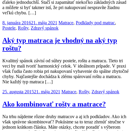
ďaleko jednoduchší. Stačí si zapamätať niekoľko základných zásad
a môžete si byť takmer istí, že pri nakupovaní nespravíte žiadnu
veľkú chybu. […]
8. januára 2016
21. mája 2021
Matrace
,
Podklady pod matrac
,
Postele
,
Rošty
,
Zdravý spánok
Aký typ matraca je vhodný na aký typ
roštu?
Kvalitný spánok závisí od súhry postele, roštu a matracu. Tieto tri
veci by mali tvoriť harmonický celok. V ideálnom prípade. V praxi
však ľudia často robia pri nakupovaní vybavenie do spálne zbytočné
chyby. Najčastejšie dochádza k zlému spárovaní roštu a matracu.
Nie každý typ matraca […]
25. augusta 2015
21. mája 2021
Matrace
,
Rošty
,
Zdravý spánok
Ako kombinovať rošty a matrace?
Na trhu nájdeme rôzne druhy matracov a aj ich podkladov. Ako ich
však správne skombinovať? Pokúsime sa to teraz zhrnúť stručne v
jednom krátkom článku. Máte otázky, chcete poradiť s výberom