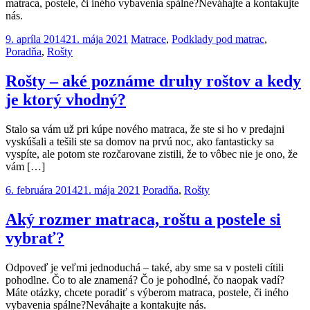
matraca, postele, či iného vybavenia spálne?Neváhajte a kontakujte
nás.
9. apríla 2014
21. mája 2021
Matrace
,
Podklady pod matrac
,
Poradňa
,
Rošty
Rošty – aké poznáme druhy roštov a kedy
je ktorý vhodný?
Stalo sa vám už pri kúpe nového matraca, že ste si ho v predajni
vyskúšali a tešili ste sa domov na prvú noc, ako fantasticky sa
vyspíte, ale potom ste rozčarovane zistili, že to vôbec nie je ono, že
vám […]
6. februára 2014
21. mája 2021
Poradňa
,
Rošty
Aký rozmer matraca, roštu a postele si
vybrať?
Odpoveď je veľmi jednoduchá – také, aby sme sa v posteli cítili
pohodlne. Čo to ale znamená? Čo je pohodlné, čo naopak vadí?
Máte otázky, chcete poradiť s výberom matraca, postele, či iného
vybavenia spálne?Neváhajte a kontakujte nás.