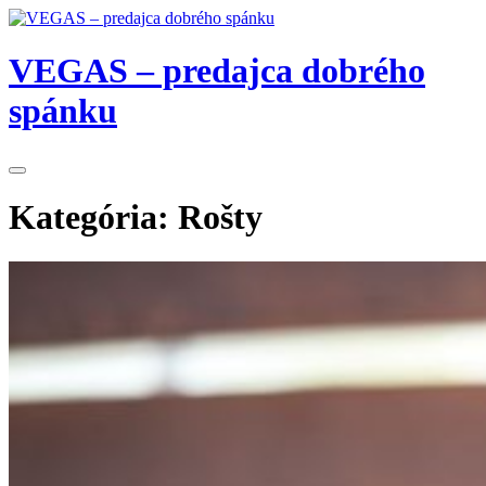
VEGAS – predajca dobrého
spánku
Kategória:
Rošty