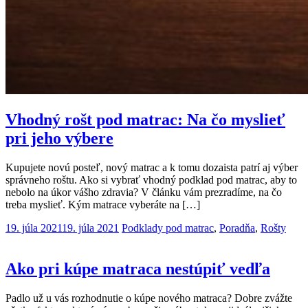
Vhodný rošt pod matrac: Na čo myslieť
pri jeho výbere
Kupujete novú posteľ, nový matrac a k tomu dozaista patrí aj výber
správneho roštu. Ako si vybrať vhodný podklad pod matrac, aby to
nebolo na úkor vášho zdravia? V článku vám prezradíme, na čo
treba myslieť. Kým matrace vyberáte na […]
19. júla 2021
19. júla 2021
Podklady pod matrac
,
Poradňa
,
Rošty
Ako pri kúpe matraca nestúpiť vedľa
Padlo už u vás rozhodnutie o kúpe nového matraca? Dobre zvážte