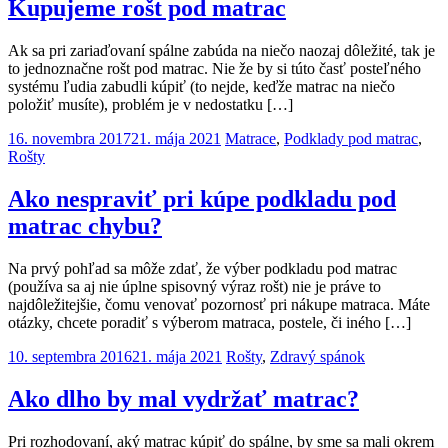
Kupujeme rošt pod matrac
Ak sa pri zariaďovaní spálne zabúda na niečo naozaj dôležité, tak je
to jednoznačne rošt pod matrac. Nie že by si túto časť posteľného
systému ľudia zabudli kúpiť (to nejde, keďže matrac na niečo
položiť musíte), problém je v nedostatku […]
16. novembra 2017
21. mája 2021
Matrace
,
Podklady pod matrac
,
Rošty
Ako nespraviť pri kúpe podkladu pod
matrac chybu?
Na prvý pohľad sa môže zdať, že výber podkladu pod matrac
(používa sa aj nie úplne spisovný výraz rošt) nie je práve to
najdôležitejšie, čomu venovať pozornosť pri nákupe matraca. Máte
otázky, chcete poradiť s výberom matraca, postele, či iného […]
10. septembra 2016
21. mája 2021
Rošty
,
Zdravý spánok
Ako dlho by mal vydržať matrac?
Pri rozhodovaní, aký matrac kúpiť do spálne, by sme sa mali okrem